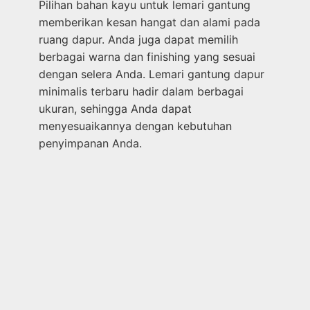
Pilihan bahan kayu untuk lemari gantung
memberikan kesan hangat dan alami pada
ruang dapur. Anda juga dapat memilih
berbagai warna dan finishing yang sesuai
dengan selera Anda. Lemari gantung dapur
minimalis terbaru hadir dalam berbagai
ukuran, sehingga Anda dapat
menyesuaikannya dengan kebutuhan
penyimpanan Anda.