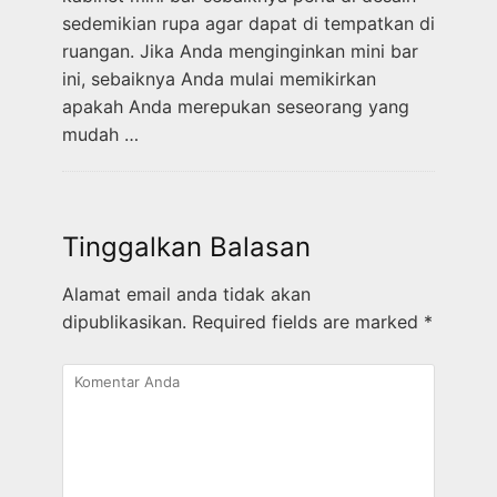
sedemikian rupa agar dapat di tempatkan di
ruangan. Jika Anda menginginkan mini bar
ini, sebaiknya Anda mulai memikirkan
apakah Anda merepukan seseorang yang
mudah …
Tinggalkan Balasan
Alamat email anda tidak akan
dipublikasikan.
Required fields are marked
*