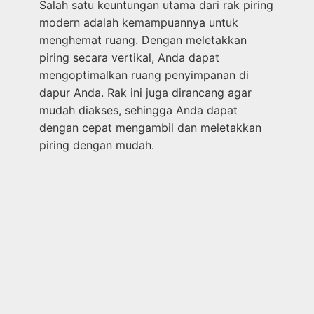
Salah satu keuntungan utama dari rak piring
modern adalah kemampuannya untuk
menghemat ruang. Dengan meletakkan
piring secara vertikal, Anda dapat
mengoptimalkan ruang penyimpanan di
dapur Anda. Rak ini juga dirancang agar
mudah diakses, sehingga Anda dapat
dengan cepat mengambil dan meletakkan
piring dengan mudah.