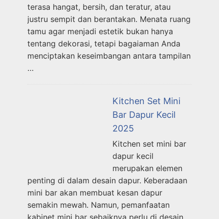
terasa hangat, bersih, dan teratur, atau
justru sempit dan berantakan. Menata ruang
tamu agar menjadi estetik bukan hanya
tentang dekorasi, tetapi bagaiaman Anda
menciptakan keseimbangan antara tampilan
…
Kitchen Set Mini
Bar Dapur Kecil
2025
Kitchen set mini bar
dapur kecil
merupakan elemen
penting di dalam desain dapur. Keberadaan
mini bar akan membuat kesan dapur
semakin mewah. Namun, pemanfaatan
kabinet mini bar sebaiknya perlu di desain