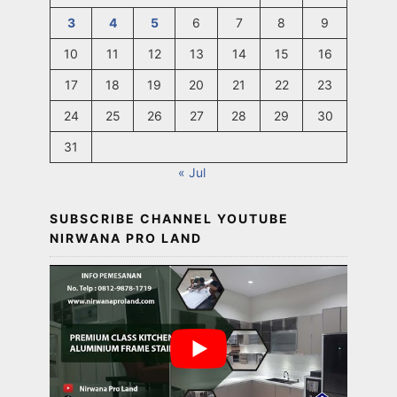
3
4
5
6
7
8
9
10
11
12
13
14
15
16
17
18
19
20
21
22
23
24
25
26
27
28
29
30
31
« Jul
SUBSCRIBE CHANNEL YOUTUBE
NIRWANA PRO LAND