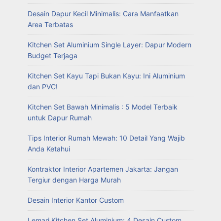
Desain Dapur Kecil Minimalis: Cara Manfaatkan
Area Terbatas
Kitchen Set Aluminium Single Layer: Dapur Modern
Budget Terjaga
Kitchen Set Kayu Tapi Bukan Kayu: Ini Aluminium
dan PVC!
Kitchen Set Bawah Minimalis : 5 Model Terbaik
untuk Dapur Rumah
Tips Interior Rumah Mewah: 10 Detail Yang Wajib
Anda Ketahui
Kontraktor Interior Apartemen Jakarta: Jangan
Tergiur dengan Harga Murah
Desain Interior Kantor Custom
Lemari Kitchen Set Aluminium: 4 Desain Custom