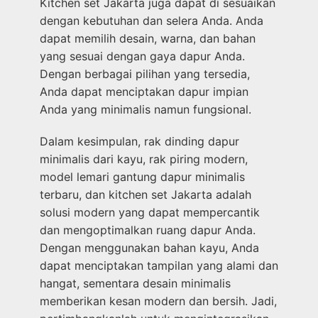
Kitchen set Jakarta juga dapat di sesuaikan
dengan kebutuhan dan selera Anda. Anda
dapat memilih desain, warna, dan bahan
yang sesuai dengan gaya dapur Anda.
Dengan berbagai pilihan yang tersedia,
Anda dapat menciptakan dapur impian
Anda yang minimalis namun fungsional.
Dalam kesimpulan, rak dinding dapur
minimalis dari kayu, rak piring modern,
model lemari gantung dapur minimalis
terbaru, dan kitchen set Jakarta adalah
solusi modern yang dapat mempercantik
dan mengoptimalkan ruang dapur Anda.
Dengan menggunakan bahan kayu, Anda
dapat menciptakan tampilan yang alami dan
hangat, sementara desain minimalis
memberikan kesan modern dan bersih. Jadi,