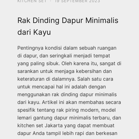
KITCHEN SET
·
19 SEPTEMBER 2023
Rak Dinding Dapur Minimalis
dari Kayu
Pentingnya kondisi dalam sebuah ruangan
di dapur, dan seringkali menjadi tempat
yang paling sibuk. Oleh karena itu, sangat di
sarankan untuk menjaga kebersihan dan
keteraturan di dalamnya. Salah satu cara
untuk mencapai hal ini adalah dengan
menggunakan rak dinding dapur minimalis
dari kayu. Artikel ini akan membahas secara
spesifik tentang rak piring modern, model
lemari gantung dapur minimalis terbaru, dan
kitchen set Jakarta yang dapat membuat
dapur Anda tampil lebih rapi dan berkesan