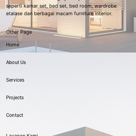
seperti kamar set, bed set, bed room, wardrobe
etalase dan berbagai macam furniture interior.
Other Page
Home
About Us
Services
Projects
Contact
Layanan Kami