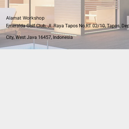
Alamat Workshop
Emeralda Golf Club, Jl. Raya Tapos No.RT 02/10, Tapos, De
City, West Java 16457, Indonesia