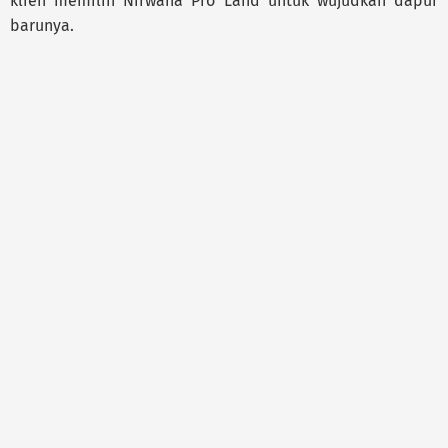
klien memilih Nirwana Pro Land untuk wujudkan dapur
barunya.