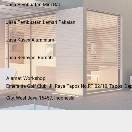
Jasa Pembuatan Mini Bar
Jasa Pembuatan Lemari Pakaian
Jasa Kusen Aluminium
Jasa Renovasi Rumah
Alamat Workshop
Emeralda Golf Club, Jl. Raya Tapos No.RT 02/10, Tapos, De
City, West Java 16457, Indonesia