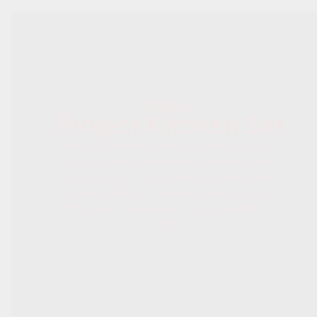
Gallery
Project Kitchen Set
Kami menghadirkan beragam desain kitchen set
yang dapat memenuhi kebutuhan dan selera
Anda. Dengan kombinasi fungsionalitas dan
estetika, setiap proyek kami dirancang untuk
menciptakan suasana dapur yang nyaman dan
stylish.